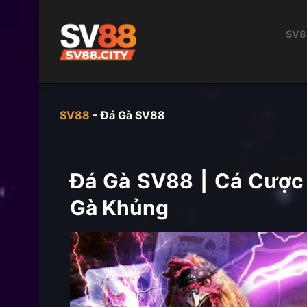
Chuyển
đến
SV8
nội
dung
SV88
-
Đá Gà SV88
Đá Gà SV88 | Cá Cược 
Gà Khủng