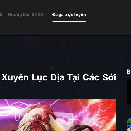
8
Hướng Dẫn SV88
Đá gà trực tuyến
B
Xuyên Lục Địa Tại Các Sới