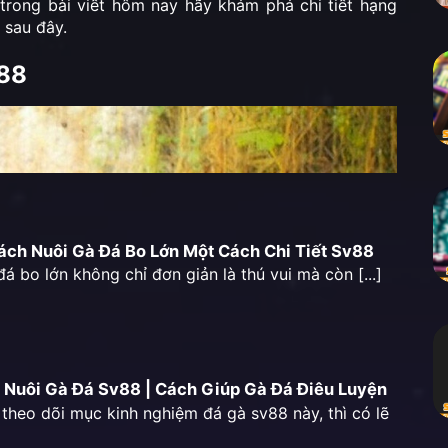
 trong bài viết hôm nay hãy khám phá chi tiết hạng
 sau đây.
V88
ch Nuôi Gà Đá Bo Lớn Một Cách Chi Tiết Sv88
á bo lớn không chỉ đơn giản là thú vui mà còn [...]
h Nuôi Gà Đá Sv88 | Cách Giúp Gà Đá Điêu Luyện
theo dõi mục kinh nghiệm đá gà sv88 này, thì có lẽ