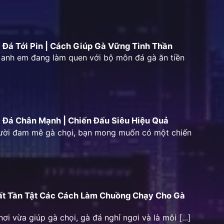
 Đá Tới Pin | Cách Giúp Gà Vững Tinh Thần
 anh em đang làm quen với bộ môn đá gà ăn tiền
 Đá Chân Mạnh | Chiến Đấu Siêu Hiệu Quả
ười đam mê gà chọi, bạn mong muốn có một chiến
t Tần Tật Các Cách Làm Chuồng Chạy Cho Gà
 gà SV88 so với đối thủ
ơi vừa giúp gà chọi, gà đá nghỉ ngơi và là môi [...]
à SV88 đang mang đến một điểm cộng chưa từng có